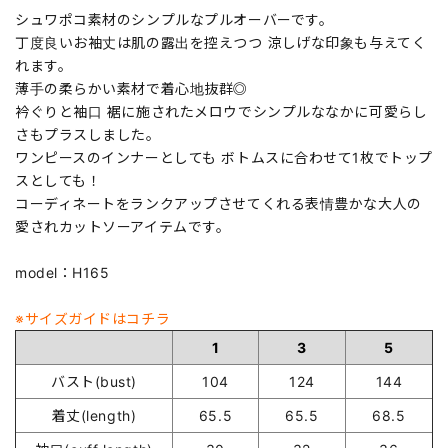
シュワポコ素材のシンプルなプルオーバーです。
丁度良いお袖丈は肌の露出を控えつつ 涼しげな印象も与えてく
れます。
薄手の柔らかい素材で着心地抜群◎
衿ぐりと袖口 裾に施されたメロウでシンプルななかに可愛らし
さもプラスしました。
ワンピースのインナーとしても ボトムスに合わせて1枚でトップ
スとしても！
コーディネートをランクアップさせてくれる表情豊かな大人の
愛されカットソーアイテムです。
model：H165
※サイズガイドはコチラ
1
3
5
バスト(bust)
104
124
144
着丈(length)
65.5
65.5
68.5