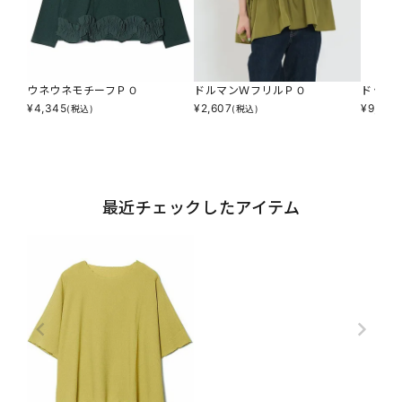
ウネウネモチーフＰＯ
ドルマンＷフリルＰＯ
ドット
¥
4,345
¥
2,607
¥
9,790
(税込)
(税込)
最近チェックしたアイテム