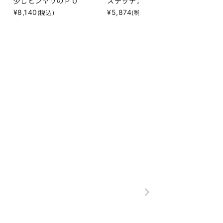
少しヒンヤリのＰＯ
ステッチングＳＨＯＰ
表裏一
¥
8,140
¥
5,874
¥
7,19
(税込)
(税込)