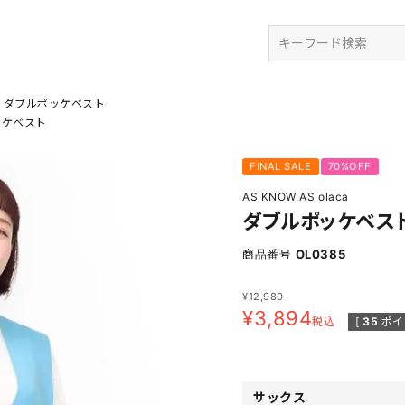
検索
ダブルポッケベスト
ッケベスト
FINAL SALE
70%OFF
AS KNOW AS olaca
ダブルポッケベス
商品番号
OL0385
¥
12,980
¥
3,894
税込
[
35
ポイ
サックス