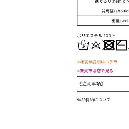
裾ぐるり(hem circ
背肩幅(shoulde
重量(wei
ポリエステル 100％
※絵表示説明はコチラ
※楽天市場店で見る
《注意事項》
返品特約について