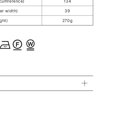
umference)
134
r width)
39
ght)
270g