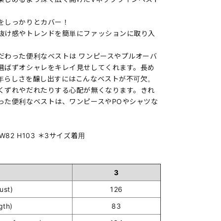
をしっかりとカバー！
抜け感やトレンドを簡単にファッションに取り入
だわった便利なベストは ワンピースやプルオーバ
選ばずオシャレをキレイ見せしてくれます。長め
年らしさを醸し出すにはこんなベストが不可欠。
くずれやだれたりする心配が無くなります。きれ
った便利なベストは、ワンピースやPOやシャツな
。
94 W82 H103 ＊3サイズ着用
3
st)
126
gth)
83