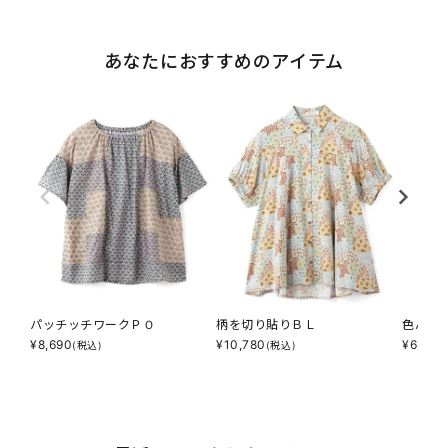
あなたにおすすめのアイテム
パッチッチワークＰＯ
柄を切り貼りＢＬ
色んな
¥
8,690
¥
10,780
¥
6,853
(税込)
(税込)