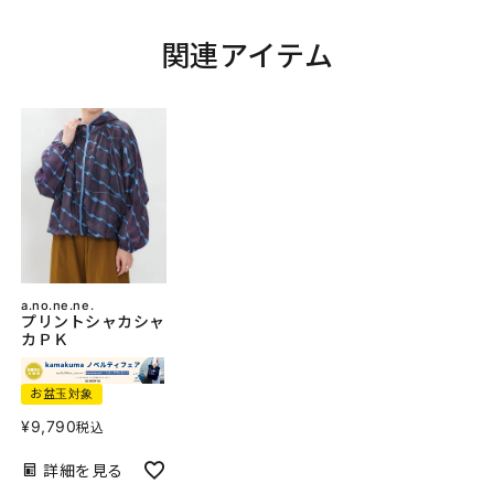
関連アイテム
a.no.ne.ne.
プリントシャカシャ
カＰＫ
お盆玉対象
¥
9,790
税込
詳細を見る