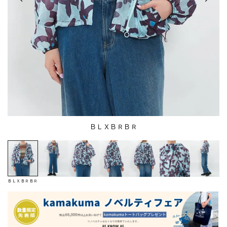
ＢＬＸＢＲＢＲ
ＢＬＸＢＲＢＲ