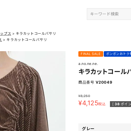
検索
トップス
キラカットコールバサリ
ス
キラカットコールバサリ
FINAL SALE
ボンボンおトク
a.no.ne.ne.
キラカットコール
商品番号
V20049
¥
8,250
¥
4,125
税込
[
38
ポイン
グレー