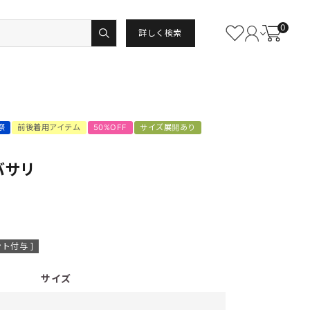
0
詳しく検索
祭
前後着用アイテム
50%OFF
サイズ展開あり
バサリ
ト付与 ]
サイズ