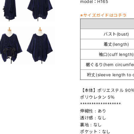
model：H165
※サイズガイドはコチラ
バスト(bust)
着丈(length)
袖口(cuff length)
裾ぐるり(hem circumfer
裄丈(sleeve length to c
【本体】ポリエステル 90％
ポリウレタン 5％
******************
伸縮性：あり
透け感：なし
裏地：なし
ポケット：なし