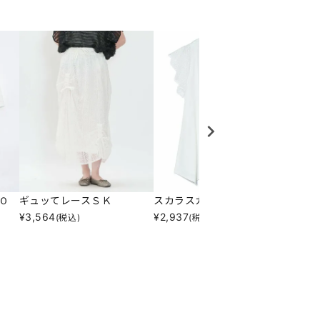
Ｏ
ギュッてレースＳＫ
スカラスカラＬＰＯ
後ろで
¥
3,564
¥
2,937
¥
2,60
(税込)
(税込)