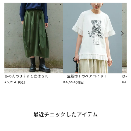
あの人の３ｉｎ１立体ＳＫ
一生懸命ＴのベアロイドＴ
ひん
¥
5,214
¥
4,554
¥
4,8
(税込)
(税込)
最近チェックしたアイテム