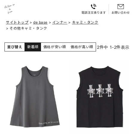
サイトトップ
de base
インナー
キャミ・タンク
その他キャミ・タンク
2
件中
1
-
2
件表示
並び替え
新着順
価格が安い順
価格が高い順