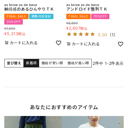
as know as de base
as know as de base
納得感のあるひんやりＴＫ
アンドロイド整列ＴＫ
FINAL SALE
接触冷感素材
FINAL SALE
70%OFF
30%OFF
¥
8,690
¥
2,607
税込
¥
7,590
¥
5,313
税込
5.00
（
1
）
カートに入れる
カートに入れる
2
件中
1
-
2
件表示
並び替え
新着順
価格が安い順
価格が高い順
あなたにおすすめのアイテム