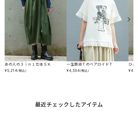
あの人の３ｉｎ１立体ＳＫ
一生懸命ＴのベアロイドＴ
ひん
¥
5,214
¥
4,554
¥
4,8
(税込)
(税込)
最近チェックしたアイテム