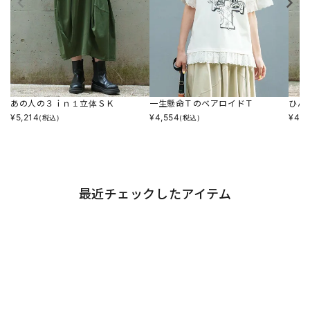
あの人の３ｉｎ１立体ＳＫ
一生懸命ＴのベアロイドＴ
ひん
¥
5,214
¥
4,554
¥
4,8
(税込)
(税込)
最近チェックしたアイテム