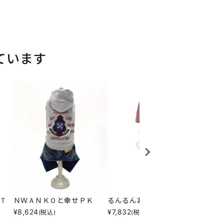
ています
Ｔ
ＮＷＡＮＫＯと幸せＰＫ
るんるんお散歩スタジャン
クール
¥
8,624
¥
7,832
¥
6,49
(税込)
(税込)