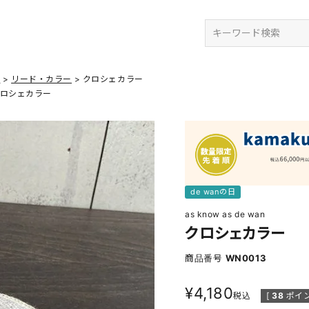
検索
ズ
リード・カラー
クロシェカラー
ロシェカラー
de wanの日
as know as de wan
クロシェカラー
商品番号
WN0013
¥
4,180
税込
[
38
ポイン