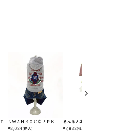
Ｔ
ＮＷＡＮＫＯと幸せＰＫ
るんるんお散歩スタジャン
クール
¥
8,624
¥
7,832
¥
6,49
(税込)
(税込)