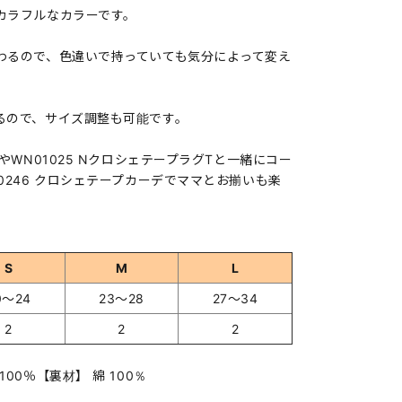
カラフルなカラーです。
るので、色違いで持っていても気分によって変え
ので、サイズ調整も可能です。
やWN01025 NクロシェテープラグTと一緒にコー
0246 クロシェテープカーデでママとお揃いも楽
S
M
L
0～24
23～28
27～34
2
2
2
00％【裏材】 綿 100％