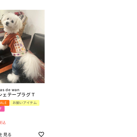
 as de wan
シェテープラグＴ
SALE
お揃いアイテム
F
税込
を見る