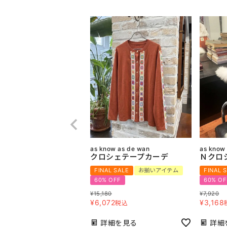
as know as de wan
as know
クロシェテープカーデ
Ｎクロ
FINAL SALE
お揃いアイテム
FINAL 
60% OFF
60% OF
¥
15,180
¥
7,920
¥
6,072
¥
3,168
税込
詳細を見る
詳細