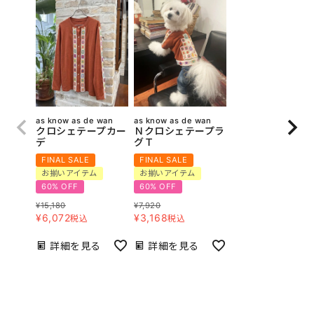
as know as de wan
as know as de wan
クロシェテープカー
Ｎクロシェテープラ
デ
グＴ
FINAL SALE
FINAL SALE
お揃いアイテム
お揃いアイテム
60% OFF
60% OFF
¥
15,180
¥
7,920
¥
6,072
¥
3,168
税込
税込
詳細を見る
詳細を見る