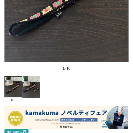
ＢＫ
ＢＫ
de wanの日