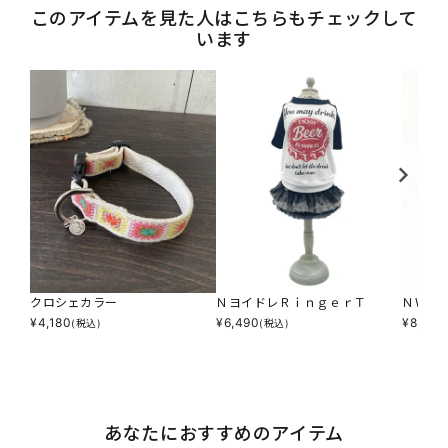
このアイテムを見た人はこちらもチェックして
います
クロシェカラー
ＮヨイドレＲｉｎｇｅｒＴ
ＮＷＡ
¥
4,180
¥
6,490
¥
8,624
(税込)
(税込)
あなたにおすすめのアイテム