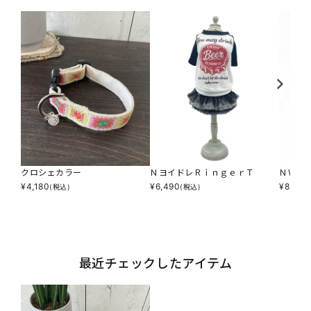
クロシェカラー
ＮヨイドレＲｉｎｇｅｒＴ
ＮＷＡ
¥
4,180
¥
6,490
¥
8,624
(税込)
(税込)
最近チェックしたアイテム