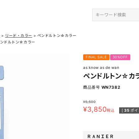
検索
ズ
リード・カラー
ペンドルトン☆カラー
ンドルトン☆カラー
FINAL SALE
30%OFF
as know as de wan
ペンドルトン☆カ
商品番号
WN7382
¥
5,500
¥
3,850
税込
[
35
ポイ
ＲＡＮＩＥＲ