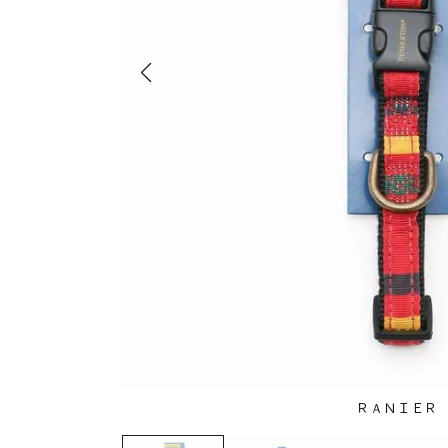
ＲＡＮＩＥＲ