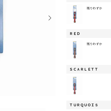
残りわずか
ＲＥＤ
残りわずか
ＳＣＡＲＬＥＴＴ
ＴＵＲＱＵＯＩＳ