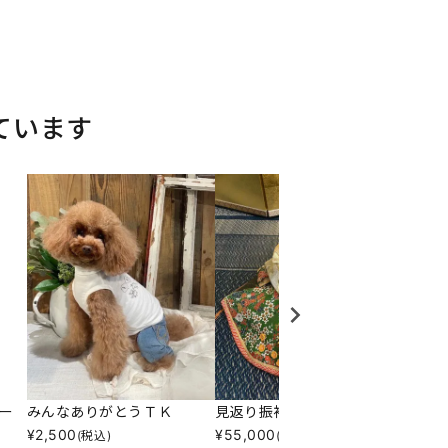
ています
ー
みんなありがとうＴＫ
見返り振袖長
Ｎララ
¥
2,500
¥
55,000
¥
2,93
(税込)
(税込)