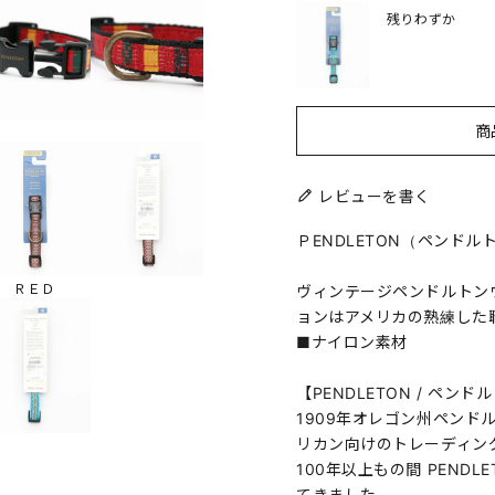
残りわずか
商
レビューを書く
ＰENDLETON（ペンド
ＲＥＤ
ヴィンテージペンドルトン
ョンはアメリカの熟練した
■ナイロン素材
【PENDLETON / ペンド
1909年オレゴン州ペンド
リカン向けのトレーディン
100年以上もの間 PEND
てきました。