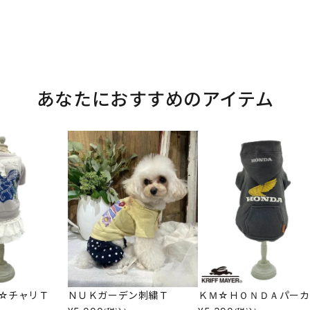
あなたにおすすめのアイテム
☆チャリＴ
ＮＵＫガーデン刺繍Ｔ
ＫＭ☆ＨＯＮＤＡパーカ