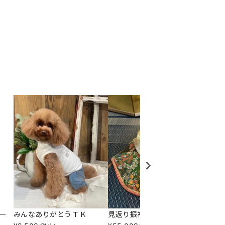
ー
みんなありがとうＴＫ
見返り振袖長
Ｎララ