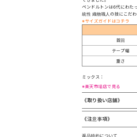
ペンドルトンは6代にわたっ
統性 織物職人の技にこだ
※サイズガイドはコチラ
首回
テープ幅
重さ
ミックス：
※楽天市場店で見る
《取り扱い店舗》
《注意事項》
返品特約について