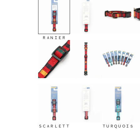
ＲＡＮＩＥＲ
ＳＣＡＲＬＥＴＴ
ＴＵＲＱＵＯＩＳ