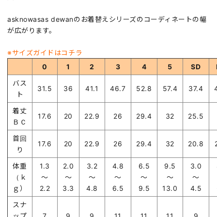
asknowasas dewanのお着替えシリーズのコーディネートの幅
が広がります。
※サイズガイドはコチラ
0
1
2
3
4
5
SD
バス
31.5
36
41.1
46.7
52.8
57.4
37.4
ト
着丈
17.6
20
22.9
26
29.4
32
25.5
ＢＣ
首回
17.6
20
22.9
26
29.4
32
20.8
り
体重
1.3
2.0
3.2
4.8
6.5
9.5
3.0
（ｋ
～
～
～
～
～
～
～
ｇ）
2.2
3.3
4.8
6.5
9.5
13.0
4.5
スナ
ップ
7
9
9
11
11
11
9