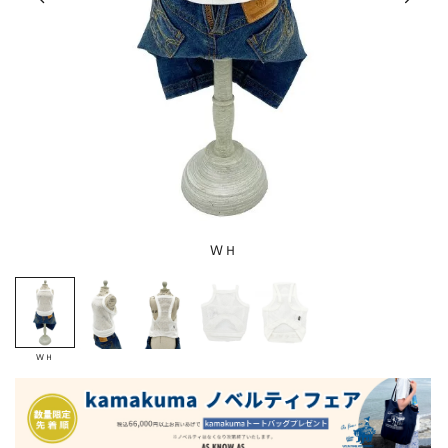
ＷＨ
ＷＨ