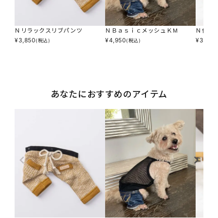
Ｎリラックスリブパンツ
ＮＢａｓｉｃメッシュＫＭ
Ｎ何に
¥
3,850
¥
4,950
¥
3,850
(税込)
(税込)
あなたにおすすめのアイテム