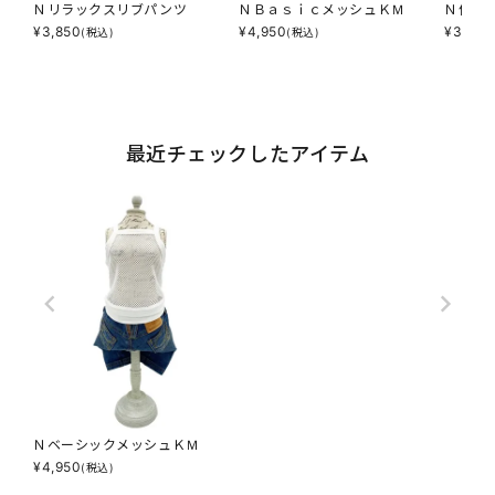
Ｎリラックスリブパンツ
ＮＢａｓｉｃメッシュＫＭ
Ｎ何に
¥
3,850
¥
4,950
¥
3,850
(税込)
(税込)
最近チェックしたアイテム
ＮベーシックメッシュＫＭ
¥
4,950
(税込)