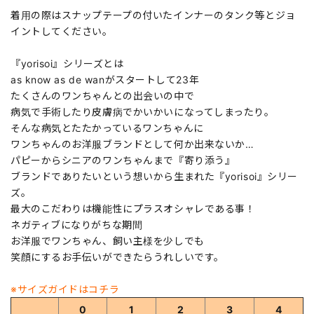
着用の際はスナップテープの付いたインナーのタンク等とジョ
イントしてください。
『yorisoi』シリーズとは
as know as de wanがスタートして23年
たくさんのワンちゃんとの出会いの中で
病気で手術したり皮膚病でかいかいになってしまったり。
そんな病気とたたかっているワンちゃんに
ワンちゃんのお洋服ブランドとして何か出来ないか…
パピーからシニアのワンちゃんまで『寄り添う』
ブランドでありたいという想いから生まれた『yorisoi』シリー
ズ。
最大のこだわりは機能性にプラスオシャレである事！
ネガティブになりがちな期間
お洋服でワンちゃん、飼い主様を少しでも
笑顔にするお手伝いができたらうれしいです。
※サイズガイドはコチラ
0
1
2
3
4