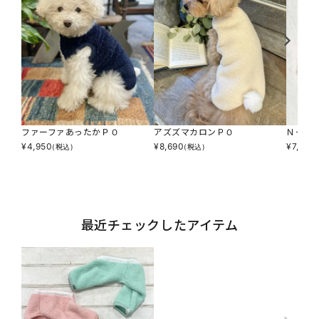
ファーファあったかＰＯ
アズズマカロンＰＯ
Ｎ一緒
¥
4,950
¥
8,690
¥
7,590
(税込)
(税込)
最近チェックしたアイテム