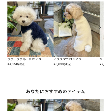
ファーファあったかＰＯ
アズズマカロンＰＯ
Ｎ一緒
¥
4,950
¥
8,690
¥
7,590
(税込)
(税込)
あなたにおすすめのアイテム