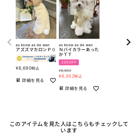
as know as de wan
as know as de wan
アズズマカロンＰＯ
Ｎバイカラーあった
かＴＴ
20%OFF
¥
8,690
税込
¥
8,690
¥
6,952
税込
詳細を見る
詳細を見る
このアイテムを見た人はこちらもチェックして
います