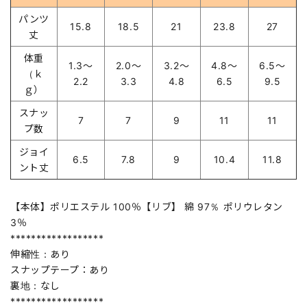
パンツ
15.8
18.5
21
23.8
27
丈
体重
1.3～
2.0～
3.2～
4.8～
6.5～
（ｋ
2.2
3.3
4.8
6.5
9.5
ｇ）
スナッ
7
7
9
11
11
プ数
ジョイ
6.5
7.8
9
10.4
11.8
ント丈
【本体】ポリエステル 100％【リブ】 綿 97％ ポリウレタン
3％
******************
伸縮性：あり
スナップテープ：あり
裏地：なし
******************