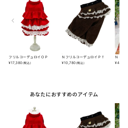
フリルコーデュロイＯＰ
ＮフリルコーデュロイＰＴ
ＮＣチ
¥
17,380
¥
10,780
¥
4,180
(税込)
(税込)
あなたにおすすめのアイテム