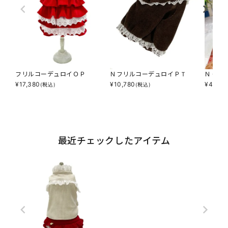
フリルコーデュロイＯＰ
ＮフリルコーデュロイＰＴ
ＮＣチ
¥
17,380
¥
10,780
¥
4,180
(税込)
(税込)
最近チェックしたアイテム