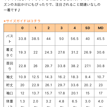
ズンのお出かけにもぴったりで、注目されること間違いなしの
一着です♪
※サイズガイドはコチラ
0
1
2
3
4
SD
MD
バス
33.8
38.5
44
50
56.5
40
45.5
ト
着丈
19.3
22
24.3
27.6
31.2
26.9
30.6
ＢＣ
首回
22.8
26
29.7
33.8
38.2
27.1
30.8
り
袖丈
10.9
12.5
14.3
16.2
18.3
9.4
10.7
裄丈
20
22.9
26.1
29.7
33.6
20.2
23
袖口
12
13.7
15.7
17.8
20.1
15
17
体重
1.3
2.0
3.2
4.8
6.5
3.0
4.0
（ｋ
～
～
～
～
～
～
～