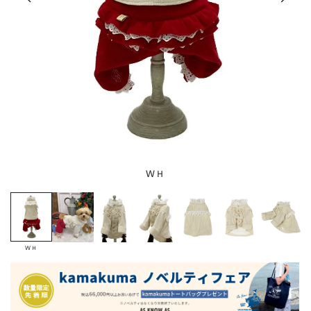
ＷＨ
ＷＨ