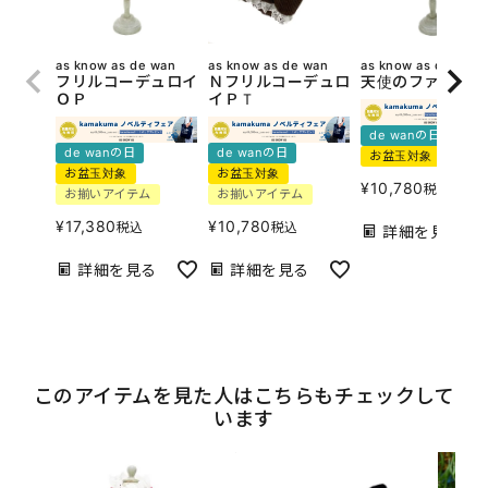
as know as de wan
as know as de wan
as know as de wan
フリルコーデュロイ
Ｎフリルコーデュロ
天使のファーケー
ＯＰ
イＰＴ
de wanの日
de wanの日
de wanの日
お盆玉対象
お盆玉対象
お盆玉対象
¥
10,780
税込
お揃いアイテム
お揃いアイテム
¥
17,380
¥
10,780
税込
税込
詳細を見る
詳細を見る
詳細を見る
このアイテムを見た人はこちらもチェックして
います