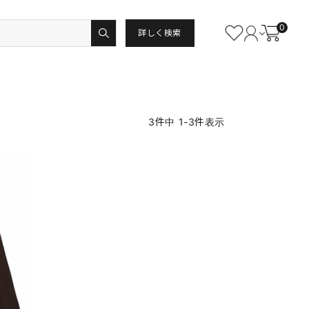
0
詳しく検索
3
件中
1
-
3
件表示