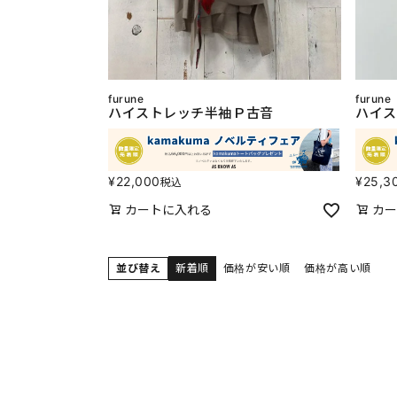
furune
furune
ハイストレッチ半袖Ｐ古音
ハイス
¥
22,000
¥
25,3
税込
カートに入れる
カー
並び替え
新着順
価格が安い順
価格が高い順