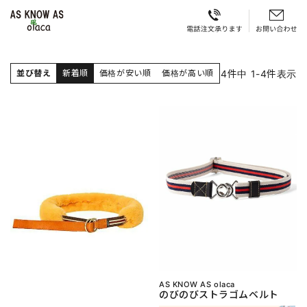
4
件中
1
-
4
件表示
並び替え
新着順
価格が安い順
価格が高い順
AS KNOW AS olaca
のびのびストラゴムベルト