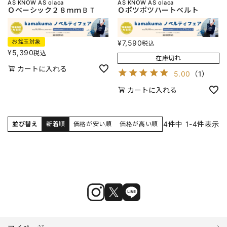
AS KNOW AS olaca
AS KNOW AS olaca
Ｏベーシック２８ｍｍＢＴ
Ｏポツポツハートベルト
お盆玉対象
¥
7,590
税込
¥
5,390
税込
在庫切れ
カートに入れる
5.00
（
1
）
カートに入れる
4
件中
1
-
4
件表示
並び替え
新着順
価格が安い順
価格が高い順