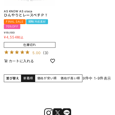
AS KNOW AS olaca
ひんやりとレースペチＰＴ
FINAL SALE
接触冷感素材
70%OFF
¥
15,180
¥
4,554
税込
在庫切れ
5.00
（
3
）
カートに入れる
9
件中
1
-
9
件表示
並び替え
新着順
価格が安い順
価格が高い順