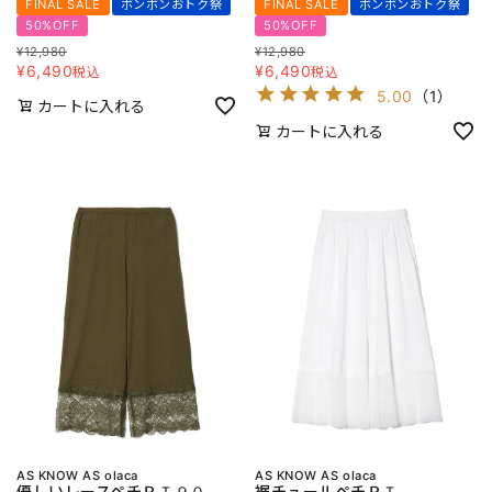
FINAL SALE
ボンボンおトク祭
FINAL SALE
ボンボンおトク祭
50%OFF
50%OFF
¥
12,980
¥
12,980
¥
6,490
¥
6,490
税込
税込
5.00
（
1
）
カートに入れる
カートに入れる
AS KNOW AS olaca
AS KNOW AS olaca
優しいレースペチＰＴ９０
裾チュールペチＰＴ