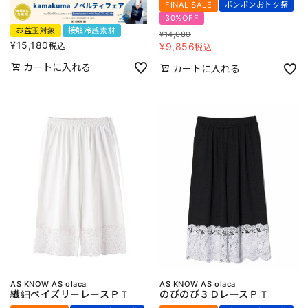
FINAL SALE
ボンボンおトク祭
30%OFF
お盆玉対象
接触冷感素材
¥
14,080
¥
15,180
税込
¥
9,856
税込
カートに入れる
カートに入れる
AS KNOW AS olaca
AS KNOW AS olaca
繊細ペイズリーレースＰＴ
のびのび３ＤレースＰＴ