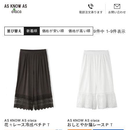
9
件中
1
-
9
件表示
並び替え
新着順
価格が安い順
価格が高い順
AS KNOW AS olaca
AS KNOW AS olaca
花々レース冷感ペチＰＴ
おしとやか猫レースＰＴ