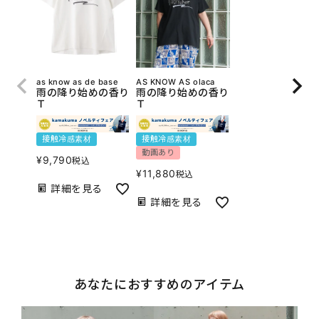
as know as de base
AS KNOW AS olaca
雨の降り始めの香り
雨の降り始めの香り
Ｔ
Ｔ
接触冷感素材
接触冷感素材
動画あり
¥
9,790
税込
¥
11,880
税込
詳細を見る
詳細を見る
あなたにおすすめのアイテム