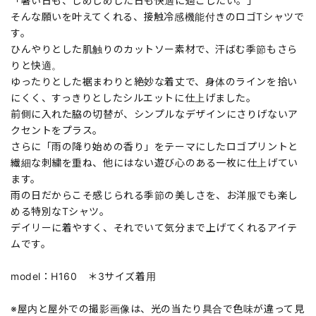
「暑い日も、じめじめした日も快適に過ごしたい。」
そんな願いを叶えてくれる、接触冷感機能付きのロゴTシャツで
す。
ひんやりとした肌触りのカットソー素材で、汗ばむ季節もさら
りと快適。
ゆったりとした裾まわりと絶妙な着丈で、身体のラインを拾い
にくく、すっきりとしたシルエットに仕上げました。
前側に入れた脇の切替が、シンプルなデザインにさりげないア
クセントをプラス。
さらに「雨の降り始めの香り」をテーマにしたロゴプリントと
繊細な刺繍を重ね、他にはない遊び心のある一枚に仕上げてい
ます。
雨の日だからこそ感じられる季節の美しさを、お洋服でも楽し
める特別なTシャツ。
デイリーに着やすく、それでいて気分まで上げてくれるアイテ
ムです。
model：H160 ＊3サイズ着用
※屋内と屋外での撮影画像は、光の当たり具合で色味が違って見