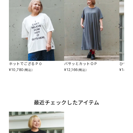
ホットでござるＰＯ
バサッとカットＯＰ
ひやる
¥
10,780
¥
12,166
¥
14,08
(税込)
(税込)
最近チェックしたアイテム