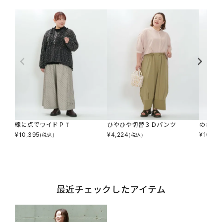
線に点でワイドＰＴ
ひやひや切替３Ｄパンツ
のびコ
¥
10,395
¥
4,224
¥
10,39
(税込)
(税込)
最近チェックしたアイテム