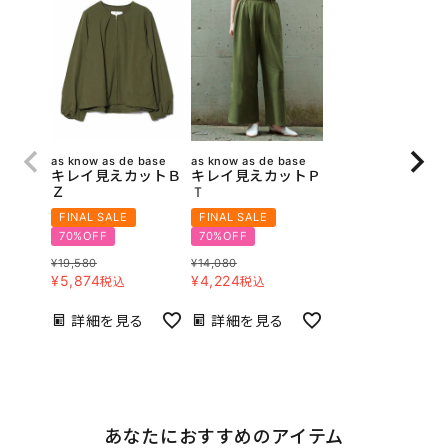
as know as de base
as know as de base
キレイ見えカットＢ
キレイ見えカットＰ
Ｚ
Ｔ
FINAL SALE
FINAL SALE
70%OFF
70%OFF
¥
19,580
¥
14,080
¥
5,874
¥
4,224
税込
税込
詳細を見る
詳細を見る
あなたにおすすめのアイテム