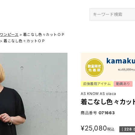
検索
ワンピース
着こなし色々カットＯＰ
着こなし色々カットＯＰ
前後着用アイテム
動画あり
AS KNOW AS olaca
着こなし色々カッ
商品番号
O71663
¥
25,080
税込
[
228