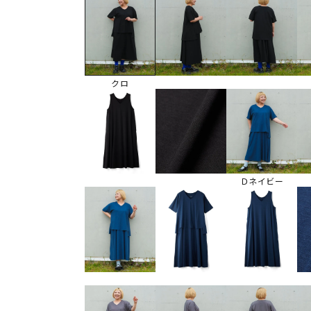
クロ
Ｄネイビー