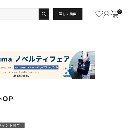
0
詳しく検索
トＯＰ
ポイント付与 ]