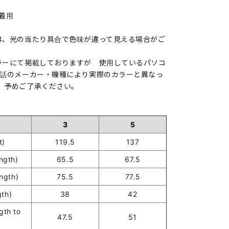
ズ着用
は、光の当たり具合で色味が違って見える場合がご
ラーにて掲載しておりますが 使用しているパソコ
電話のメーカー・機種により実際のカラーと異なっ
。予めご了承ください。
3
5
t)
119.5
137
ngth)
65.5
67.5
ngth)
75.5
77.5
th)
38
42
gth to
47.5
51