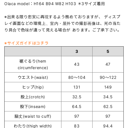
Olaca model：H164 B94 W82 H103 ＊3サイズ着用
※出来る限り忠実に再現するよう務めておりますが、 ディスプ
レイ画面などの環境上、室内・屋外での撮影画像は、光の当た
り具合で色味が違って見える場合が あります。ご了承下さい。
※サイズガイドはコチラ
3
5
裾ぐるり(hem
43
47
circumference)
ウエスト(waist)
80～104
90～122
ヒップ(hip)
131
149
股上(crotch)
32.5
34.5
股下(inseam)
64.5
62.5
脇丈(waist to cuff)
97
97
わたり(thigh width)
83
94.4