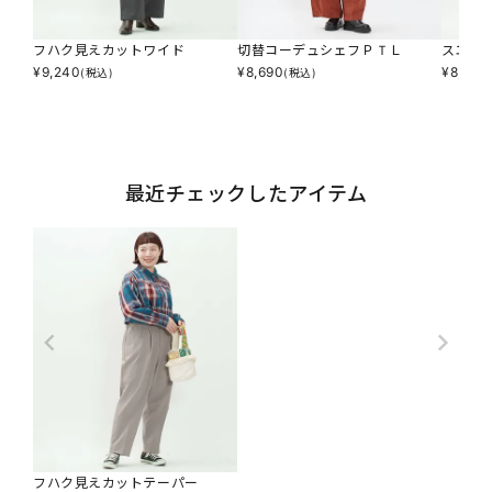
フハク見えカットワイド
切替コーデュシェフＰＴＬ
スエー
¥
9,240
¥
8,690
¥
8,140
(税込)
(税込)
最近チェックしたアイテム
フハク見えカットテーパー