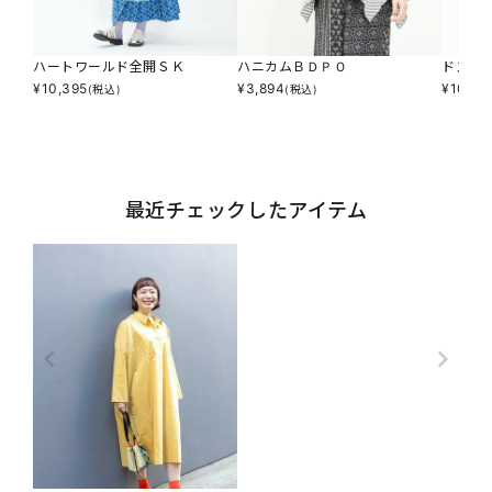
ハートワールド全開ＳＫ
ハニカムＢＤＰＯ
ドスト
¥
10,395
¥
3,894
¥
10,39
(税込)
(税込)
最近チェックしたアイテム