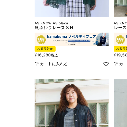
AS KNOW AS olaca
AS KNO
風ふわりレースＳＨ
レース
お盆玉対象
お盆玉
¥
16,280
¥
19,5
税込
カートに入れる
カー