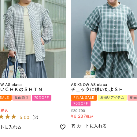
W AS olaca
AS KNOW AS olaca
いＣＨＫのＳＨＴＮ
チェックに咲いたよＳＨ
 SALE
動画あり
70%OFF
FINAL SALE
お揃いアイテム
動画
70%OFF
4
税込
¥
20,790
¥
6,237
税込
5.00
（
2
）
カートに入れる
トに入れる