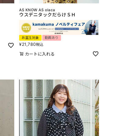
AS KNOW AS olaca
ウスデニタックだらけＳＨ
お盆玉対象
動画あり
¥
21,780
税込
カートに入れる