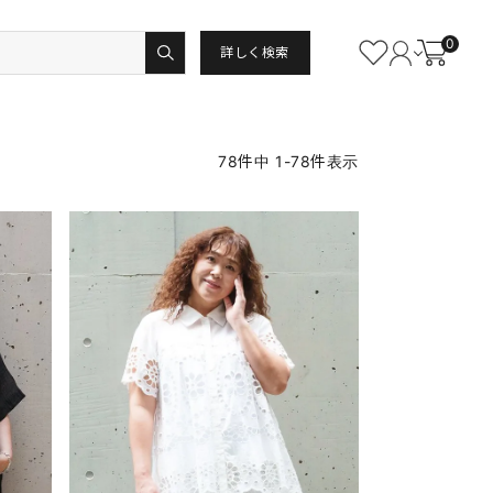
0
詳しく検索
78
件中
1
-
78
件表示