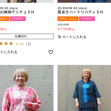
W AS olaca
AS KNOW AS olaca
的綿麻デニチュＳＨ
落書きハートリバティＳＨ
 SALE
70%OFF
FINAL SALE
70%OFF
¥
23,980
7
¥
7,194
税込
税込
在庫切れ
カートに入れる
5.00
（
1
）
トに入れる