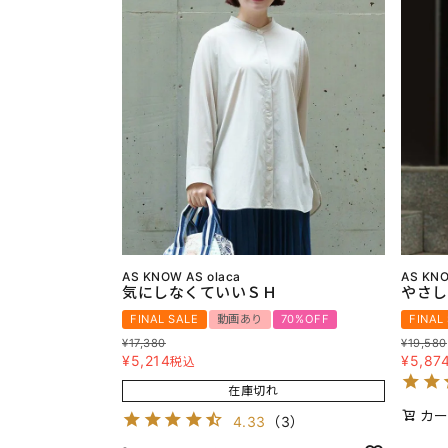
AS KNOW AS olaca
AS KNO
気にしなくていいＳＨ
やさし
FINAL SALE
動画あり
70%OFF
FINAL
¥
17,380
¥
19,580
¥
5,214
¥
5,87
税込
在庫切れ
カー
4.33
（
3
）