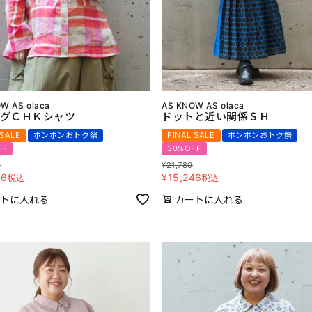
W AS olaca
AS KNOW AS olaca
グＣＨＫシャツ
ドットと近い関係ＳＨ
 SALE
ボンボンおトク祭
FINAL SALE
ボンボンおトク祭
FF
30%OFF
0
¥
21,780
86
¥
15,246
税込
税込
トに入れる
カートに入れる