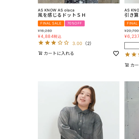
AS KNOW AS olaca
AS KNO
風を感じるドットＳＨ
引き算
FINAL SALE
70%OFF
FINAL
¥
16,280
¥
20,790
¥
4,884
¥
6,23
税込
3.00
（
2
）
カートに入れる
カー