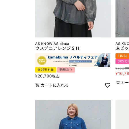
AS KNOW AS olaca
AS KNO
ウスデニアレンジＳＨ
麻ビッ
FINAL
30%O
¥
23,98
お盆玉対象
動画あり
¥
16,7
¥
20,790
税込
カー
カートに入れる