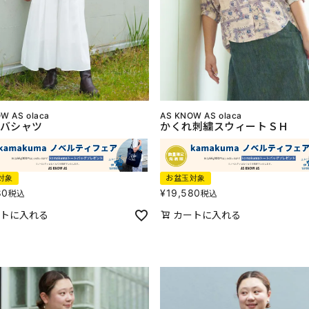
W AS olaca
AS KNOW AS olaca
バシャツ
かくれ刺繍スウィートＳＨ
対象
お盆玉対象
80
¥
19,580
税込
税込
トに入れる
カートに入れる