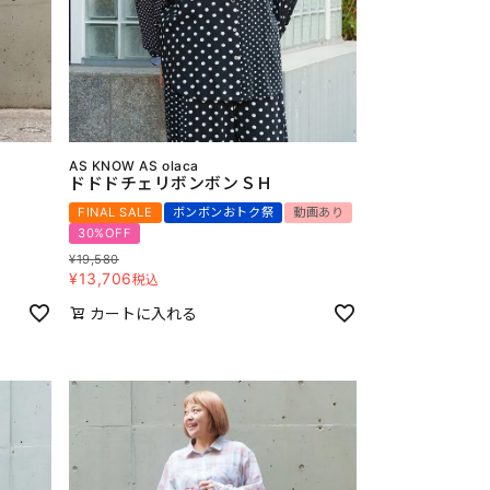
AS KNOW AS olaca
ドドドチェリボンボンＳＨ
FINAL SALE
ボンボンおトク祭
動画あり
30%OFF
¥
19,580
¥
13,706
税込
カートに入れる