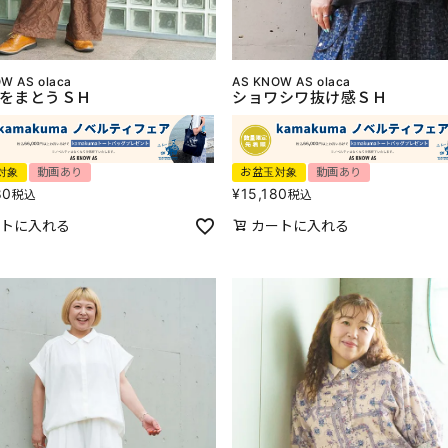
W AS olaca
AS KNOW AS olaca
をまとうＳＨ
ショワシワ抜け感ＳＨ
対象
動画あり
お盆玉対象
動画あり
80
¥
15,180
税込
税込
トに入れる
カートに入れる