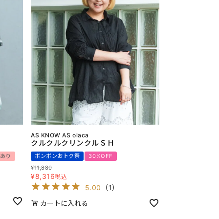
AS KNOW AS olaca
クルクルクリンクルＳＨ
あり
ボンボンおトク祭
30%OFF
¥
11,880
¥
8,316
税込
5.00
（
1
）
カートに入れる