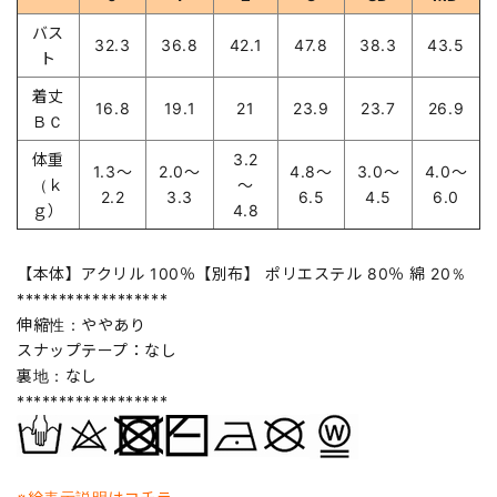
バス
32.3
36.8
42.1
47.8
38.3
43.5
ト
着丈
16.8
19.1
21
23.9
23.7
26.9
ＢＣ
体重
3.2
1.3～
2.0～
4.8～
3.0～
4.0～
（ｋ
～
2.2
3.3
6.5
4.5
6.0
ｇ）
4.8
【本体】アクリル 100％【別布】 ポリエステル 80％ 綿 20％
******************
伸縮性：ややあり
スナップテープ：なし
裏地：なし
******************