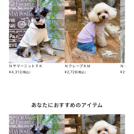
ＮサマーニットＰＫ
ＮクレープＫＭ
Ｎジャ
¥
4,312
¥
2,728
¥
2,860
(税込)
(税込)
あなたにおすすめのアイテム