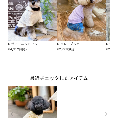
ＮサマーニットＰＫ
ＮクレープＫＭ
Ｎジャ
¥
4,312
¥
2,728
¥
2,860
(税込)
(税込)
最近チェックしたアイテム