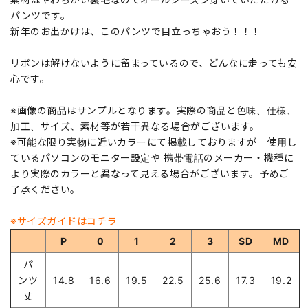
パンツです。
新年のお出かけは、このパンツで目立っちゃおう！！！
リボンは解けないように留まっているので、どんなに走っても安
心です。
※画像の商品はサンプルとなります。実際の商品と色味、仕様、
加工、サイズ、素材等が若干異なる場合がございます。
※可能な限り実物に近いカラーにて掲載しておりますが 使用し
ているパソコンのモニター設定や 携帯電話のメーカー・機種に
より実際のカラーと異なって見える場合がございます。予めご
了承ください。
※サイズガイドはコチラ
P
0
1
2
3
SD
MD
パ
ンツ
14.8
16.6
19.5
22.5
25.6
17.3
19.2
丈