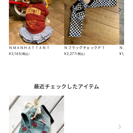
ＮＭＡＮＨＡＴＴＡＮＴ
ＮフラッグチェックＰＴ
Ｎスー
¥
2,145
¥
2,277
¥
1,815
(税込)
(税込)
(
最近チェックしたアイテム