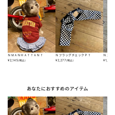
ＮＭＡＮＨＡＴＴＡＮＴ
ＮフラッグチェックＰＴ
Ｎスー
¥
2,145
¥
2,277
¥
1,815
(税込)
(税込)
(
あなたにおすすめのアイテム