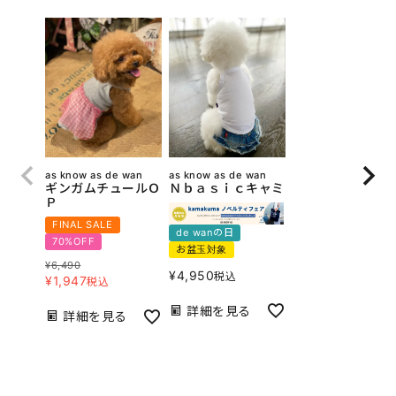
as know as de wan
as know as de wan
ギンガムチュールＯ
Ｎｂａｓｉｃキャミ
Ｐ
FINAL SALE
de wanの日
70%OFF
お盆玉対象
¥
6,490
¥
4,950
税込
¥
1,947
税込
詳細を見る
詳細を見る