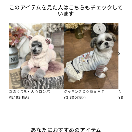
このアイテムを見た人はこちらもチェックして
います
森のくまちゃん☆ロンパ
クッキングＤＯＧ☆ＶＴ
Ｎ☆Ｚ
¥
5,192
¥
3,300
¥
8,250
(税込)
(税込)
あなたにおすすめのアイテム