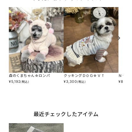
森のくまちゃん☆ロンパ
クッキングＤＯＧ☆ＶＴ
Ｎ☆Ｚ
¥
5,192
¥
3,300
¥
8,250
(税込)
(税込)
最近チェックしたアイテム