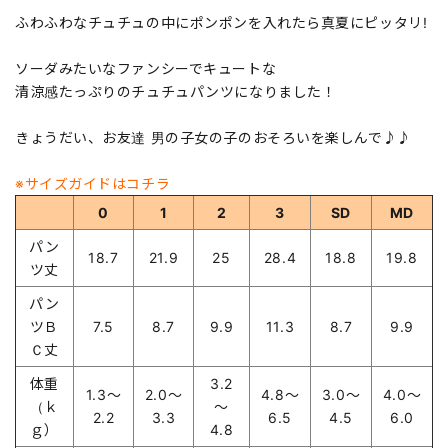
ふわふわなチュチュの中にポンポンを入れたら真夏にピッタリ!
ソーダみたいなファンシーでキュートな
清涼感たっぷりのチュチュパンツになりました！
きょうだい、お友達 男の子女の子のおそろいを楽しんで♪♪
※サイズガイドはコチラ
0
1
2
3
SD
MD
パン
18.7
21.9
25
28.4
18.8
19.8
ツ丈
パン
ツＢ
7.5
8.7
9.9
11.3
8.7
9.9
Ｃ丈
体重
3.2
1.3～
2.0～
4.8～
3.0～
4.0～
（ｋ
～
2.2
3.3
6.5
4.5
6.0
ｇ）
4.8