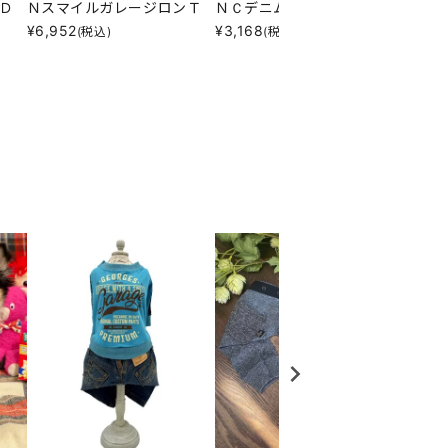
Ｄ
ＮスマイルガレージロンＴ
ＮＣデニムフライスＰＴ
ＮＵＫ
¥
6,952
¥
3,168
¥
5,00
(税込)
(税込)