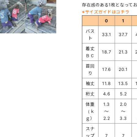
存在感のある1枚となって
※サイズガイドはコチラ
0
1
バス
33.1
37.7
ト
着丈
18.7
21.3
ＢＣ
首回
17.6
20.1
り
袖丈
11.8
13.5
裄丈
4.6
5.2
体重
1.3
2.0
（ｋ
～
～
ｇ）
2.2
3.3
スナ
ップ
7
7