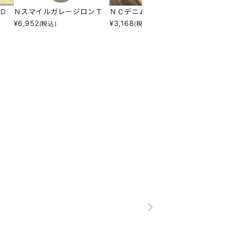
Ｄ
ＮスマイルガレージロンＴ
ＮＣデニムフライスＰＴ
ＮＵＫ
¥
6,952
¥
3,168
¥
5,00
(税込)
(税込)