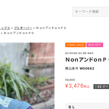
検索
トップス
プルオーバー
ＮｏｎアンドｏｎＰＯ
ＮｏｎアンドｏｎＰＯ
FINAL SALE
60% OFF
as know as de wan
ＮｏｎアンドｏｎＰ
商品番号
W00982
¥
8,690
¥
3,476
税込
[
32
ポイ
ＢＬ