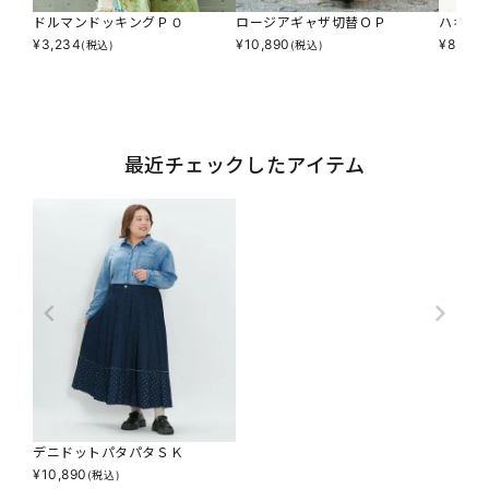
ドルマンドッキングＰＯ
ロージアギャザ切替ＯＰ
ハキゴ
¥
3,234
¥
10,890
¥
8,690
(税込)
(税込)
最近チェックしたアイテム
デニドットパタパタＳＫ
¥
10,890
(税込)