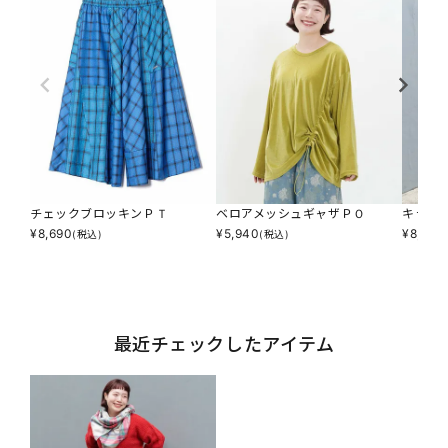
チェックブロッキンＰＴ
ベロアメッシュギャザＰＯ
キラピ
¥
8,690
¥
5,940
¥
8,514
(税込)
(税込)
最近チェックしたアイテム