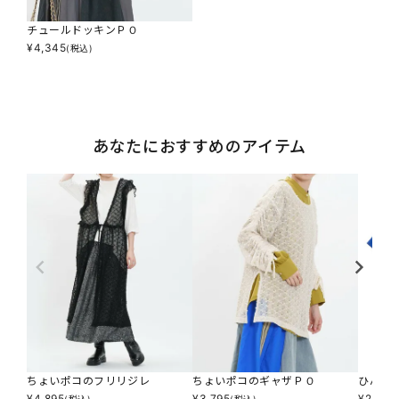
チュールドッキンＰＯ
¥
4,345
(税込)
あなたにおすすめのアイテム
ちょいポコのフリリジレ
ちょいポコのギャザＰＯ
ひんや
¥
4,895
¥
3,795
¥
2,607