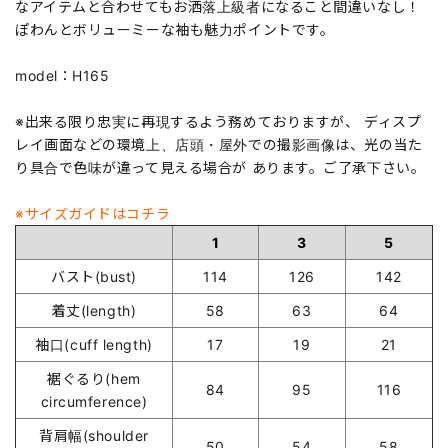
なアイテムと合わせてもお洒落上級者になること間違いなし！
ぽわんとボリューミーな袖も魅力ポイントです。
model：H165
※出来る限り忠実に再現するよう務めておりますが、 ディスプ
レイ画面などの環境上、店頭・屋外での撮影画像は、光の当た
り具合で色味が違って見える場合が あります。ご了承下さい。
※サイズガイドはコチラ
1
3
5
バスト(bust)
114
126
142
着丈(length)
58
63
64
袖口(cuff length)
17
19
21
裾ぐるり(hem
84
95
116
circumference)
背肩幅(shoulder
50
54
58