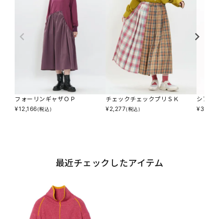
フォーリンギャザＯＰ
チェックチェックプリＳＫ
シアス
¥
12,166
¥
2,277
¥
3,234
(税込)
(税込)
最近チェックしたアイテム