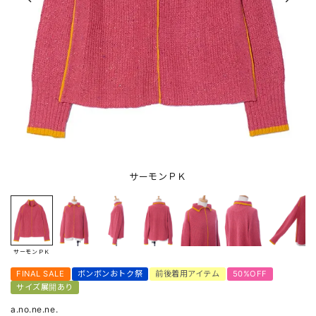
サーモンＰＫ
サーモンＰＫ
FINAL SALE
ボンボンおトク祭
前後着用アイテム
50%OFF
サイズ展開あり
a.no.ne.ne.