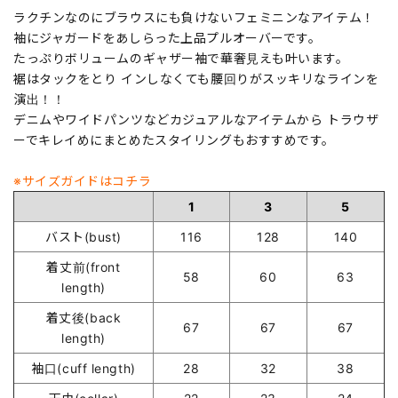
ラクチンなのにブラウスにも負けないフェミニンなアイテム！
袖にジャガードをあしらった上品プルオーバーです。
たっぷりボリュームのギャザー袖で華奢見えも叶います。
裾はタックをとり インしなくても腰回りがスッキリなラインを
演出！！
デニムやワイドパンツなどカジュアルなアイテムから トラウザ
ーでキレイめにまとめたスタイリングもおすすめです。
※サイズガイドはコチラ
1
3
5
バスト(bust)
116
128
140
着丈前(front
58
60
63
length)
着丈後(back
67
67
67
length)
袖口(cuff length)
28
32
38