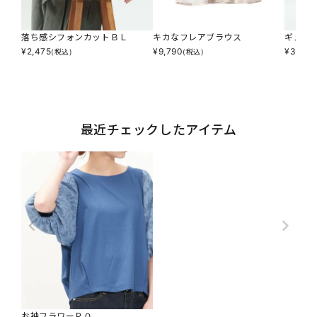
落ち感シフォンカットＢＬ
キカなフレアブラウス
ギュッ
¥
2,475
¥
9,790
¥
3,564
(税込)
(税込)
最近チェックしたアイテム
お袖フラワーＰＯ