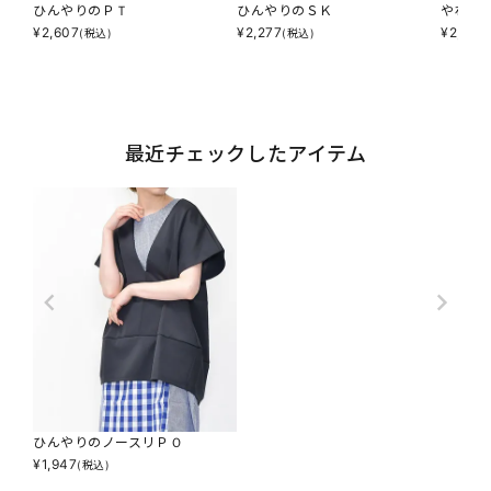
ひんやりのＰＴ
ひんやりのＳＫ
やわら
¥
2,607
¥
2,277
¥
2,805
(税込)
(税込)
最近チェックしたアイテム
ひんやりのノースリＰＯ
¥
1,947
(税込)