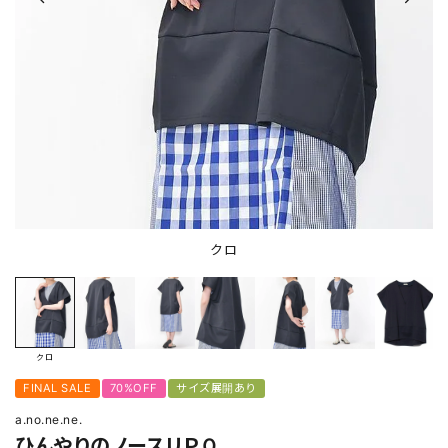
クロ
クロ
FINAL SALE
70%OFF
サイズ展開あり
a.no.ne.ne.
ひんやりのノースリＰＯ