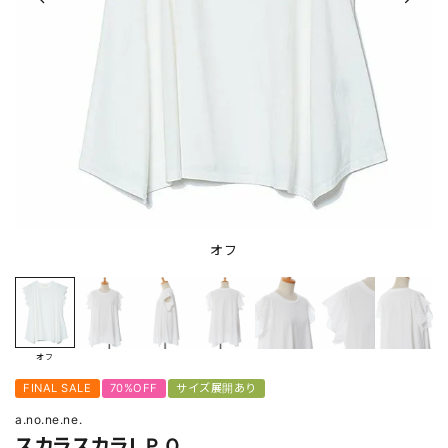
オフ
オフ
FINAL SALE
70%OFF
サイズ展開あり
a.no.ne.ne.
スカラスカラＬＰＯ