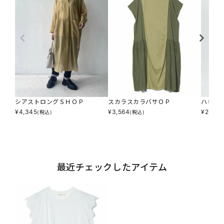
シアストロングＳＨＯＰ
スカラスカラバサＯＰ
ハキゴ
¥
4,345
¥
3,564
¥
2,937
(税込)
(税込)
最近チェックしたアイテム