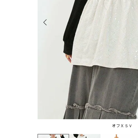
オフＸＳＶ