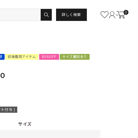
0
詳しく検索
祭
前後着用アイテム
50%OFF
サイズ展開あり
Ｏ
ト付与 ]
サイズ