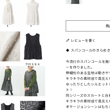
商
レビューを書く
◆ スパンコールのきらめ
今流行のスパンコールを施
クロＸＢＫ
ーを作りました。
伸縮性のある生地は動きや
キラキラの素材感で高見え
ゆったりとしたシルエット
ト！
同シリーズのスカートと合
キラキラの素材感で高見え
オケージョンシーンはもち