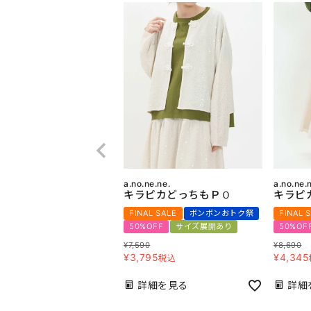
a.no.ne.ne.
a.no.ne.
キラピカどっちもＰＯ
キラピ
FINAL SALE
ボンボンおトク祭
FINAL 
50%OFF
サイズ展開あり
50%OF
¥
7,590
¥
8,690
¥
3,795
¥
4,345
税込
詳細を見る
詳細