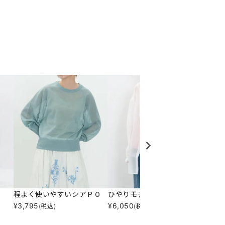
程よく使いやすいシアＰＯ
ひやりモチーフレースＴＫ
リブス
¥
3,795
¥
6,050
¥
1,94
(税込)
(税込)