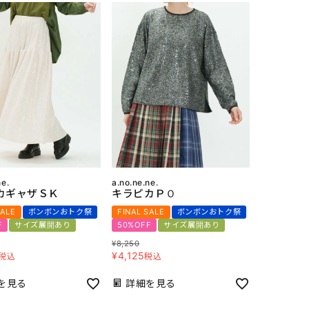
ne.
a.no.ne.ne.
カギャザＳＫ
キラピカＰＯ
SALE
ボンボンおトク祭
FINAL SALE
ボンボンおトク祭
F
サイズ展開あり
50%OFF
サイズ展開あり
¥
8,250
¥
4,125
税込
税込
を見る
詳細を見る