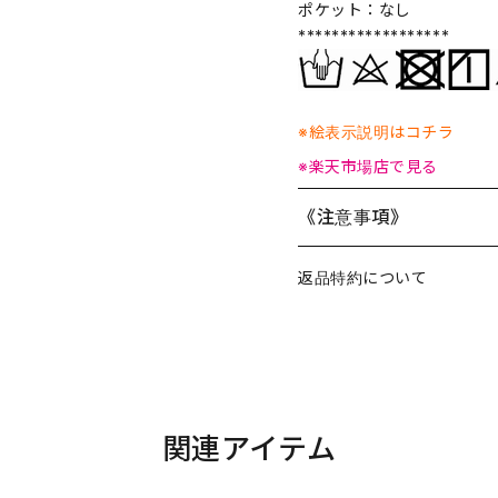
ポケット：なし
******************
※絵表示説明はコチラ
※楽天市場店で見る
《注意事項》
返品特約について
関連アイテム