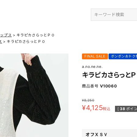
検索
トップス
キラピカさらっとＰＯ
ス
キラピカさらっとＰＯ
FINAL SALE
ボンボンおトク
a.no.ne.ne.
キラピカさらっとＰ
商品番号
V10060
¥
8,250
¥
4,125
税込
[
38
ポイン
オフＸＳＶ