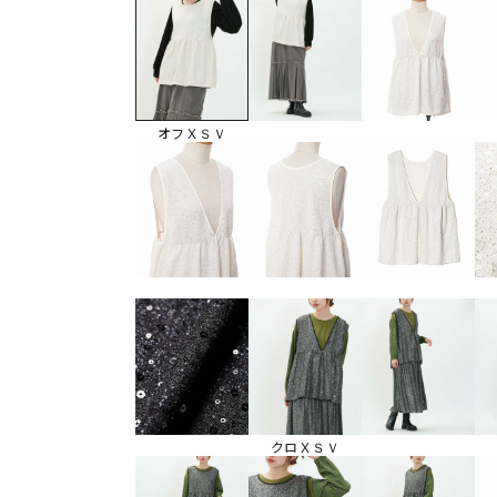
オフＸＳＶ
クロＸＳＶ