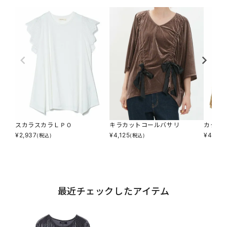
スカラスカラＬＰＯ
キラカットコールバサリ
カクレ
¥
2,937
¥
4,125
¥
4,895
(税込)
(税込)
最近チェックしたアイテム