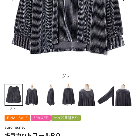
グレー
グレー
FINAL SALE
50%OFF
サイズ展開あり
a.no.ne.ne.
キラカットコールＰＯ