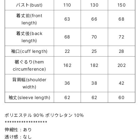
バスト(bust)
110
130
150
着丈前(front
63
66
68
length)
着丈後(back
68
70
72
length)
袖口(cuff length)
22
25
28
裾ぐるり(hem
162
182
202
circumference)
背肩幅(shoulder
36
38
42
width)
袖丈(sleeve length)
62
62
60
ポリエステル 90％ ポリウレタン 10％
******************
伸縮性：あり
透け感：なし