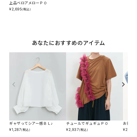
上品ベロアメローＰＯ
¥
2,695
(税込)
あなたにおすすめのアイテム
ギャザってシアー感ＢＬ♪
チュールでギュギュＰＯ
お袖フ
¥
1,287
¥
2,937
¥
2,277
(税込)
(税込)