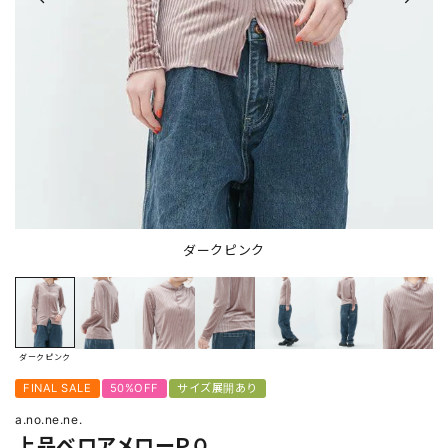
ダークピンク
ダークピンク
FINAL SALE
50%OFF
サイズ展開あり
a.no.ne.ne.
上品ベロアメローＰＯ