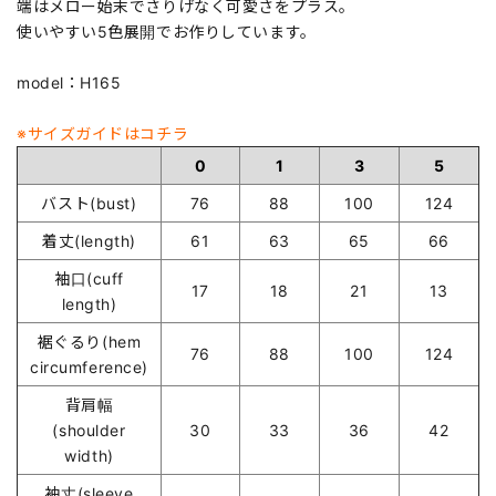
端はメロー始末でさりげなく可愛さをプラス。
使いやすい5色展開でお作りしています。
model：H165
※サイズガイドはコチラ
0
1
3
5
バスト(bust)
76
88
100
124
着丈(length)
61
63
65
66
袖口(cuff
17
18
21
13
length)
裾ぐるり(hem
76
88
100
124
circumference)
背肩幅
(shoulder
30
33
36
42
width)
袖丈(sleeve