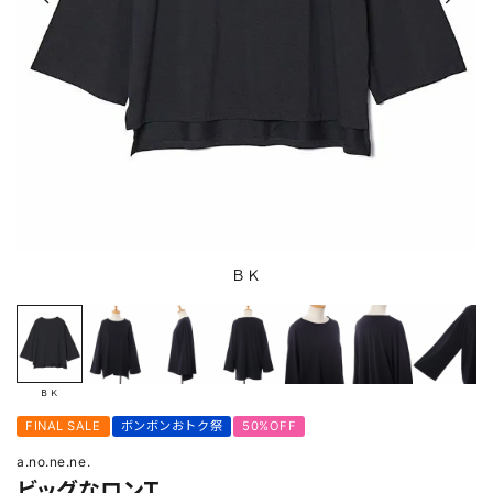
ＢＫ
ＢＫ
FINAL SALE
ボンボンおトク祭
50%OFF
a.no.ne.ne.
ビッグなロンＴ