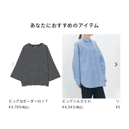
あなたにおすすめのアイテム
ビッグなボーダーロンＴ
ビッグシルエＳＨ
リメイ
¥
3,795
¥
4,543
¥
5,313
(税込)
(税込)