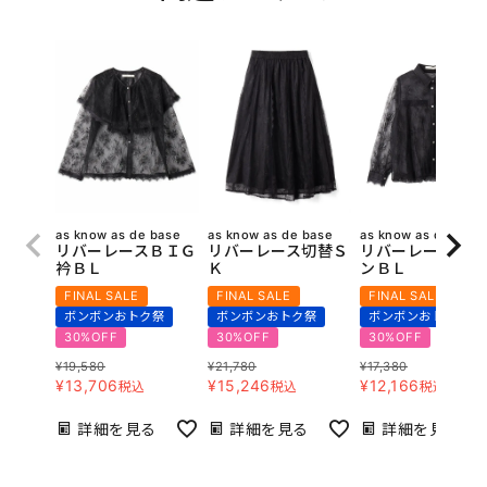
as know as de base
as know as de base
as know as de base
リバーレースＢＩＧ
リバーレース切替Ｓ
リバーレースバル
衿ＢＬ
Ｋ
ンＢＬ
FINAL SALE
FINAL SALE
FINAL SALE
ボンボンおトク祭
ボンボンおトク祭
ボンボンおトク祭
30%OFF
30%OFF
30%OFF
¥
19,580
¥
21,780
¥
17,380
¥
13,706
¥
15,246
¥
12,166
税込
税込
税込
詳細を見る
詳細を見る
詳細を見る