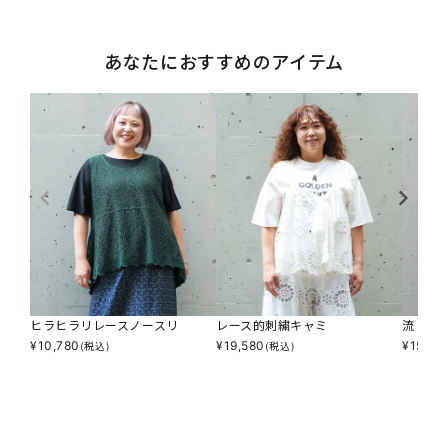
あなたにおすすめのアイテム
ヒラヒラリレースノースリ
レース的刺繍キャミ
流レー
¥
10,780
¥
19,580
¥
15,18
(税込)
(税込)