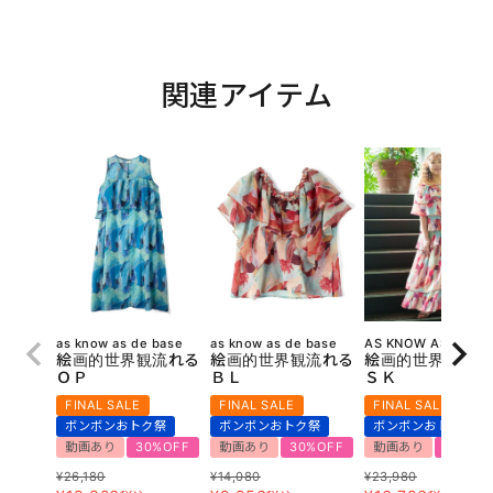
関連アイテム
as know as de base
as know as de base
AS KNOW AS olaca
絵画的世界観流れる
絵画的世界観流れる
絵画的世界観流れ
ＯＰ
ＢＬ
ＳＫ
FINAL SALE
FINAL SALE
FINAL SALE
ボンボンおトク祭
ボンボンおトク祭
ボンボンおトク祭
動画あり
30%OFF
動画あり
30%OFF
動画あり
30%OF
¥
26,180
¥
14,080
¥
23,980