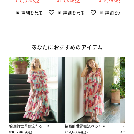
¥
18,326
¥
9,856
¥
16,786
税込
税込
税込
詳細を見る
詳細を見る
詳細を見る
あなたにおすすめのアイテム
絵画的世界観流れるＳＫ
絵画的世界観流れるＯＰ
レース
¥
16,786
¥
19,866
¥
26,18
(税込)
(税込)