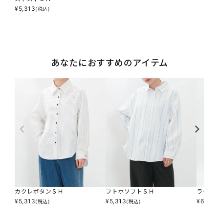
¥
5,313
(税込)
あなたにおすすめのアイテム
カクレボタンＳＨ
フトホソフトＳＨ
ラクチ
¥
5,313
¥
5,313
¥
6,083
(税込)
(税込)