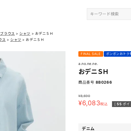
検索
・ブラウス
シャツ
おデニＳＨ
ウス
シャツ
おデニＳＨ
FINAL SALE
ボンボンおトク
a.no.ne.ne.
おデニＳＨ
商品番号
8B0266
¥
8,690
¥
6,083
税込
[
55
ポイ
デニム