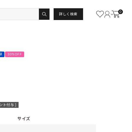
0
詳しく検索
祭
30%OFF
ント付与 ]
サイズ