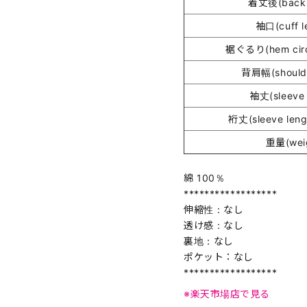
着丈後(back 
袖口(cuff l
裾ぐるり(hem circ
背肩幅(shoulde
袖丈(sleeve 
裄丈(sleeve lengt
重量(wei
綿 100％
******************
伸縮性：なし
透け感：なし
裏地：なし
ポケット：なし
******************
※楽天市場店で見る