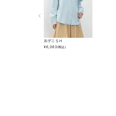
おデニＳＨ
¥
6,083
(税込)