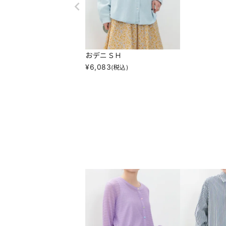
おデニＳＨ
¥
6,083
(税込)