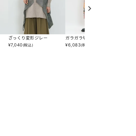
ざっくり変形ジレー
ガラガラ切替ＳＫ
優しい
¥
7,040
¥
6,083
¥
3,24
(税込)
(税込)