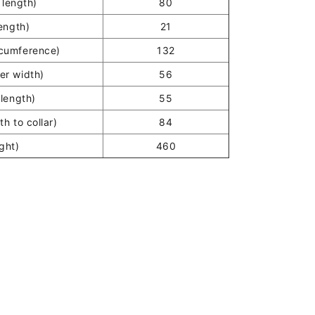
length)
80
ength)
21
umference)
132
r width)
56
length)
55
h to collar)
84
ght)
460