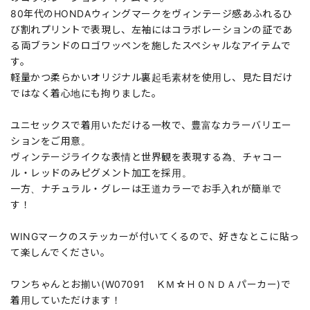
80年代のHONDAウィングマークをヴィンテージ感あふれるひ
び割れプリントで表現し、左袖にはコラボレーションの証であ
る両ブランドのロゴワッペンを施したスペシャルなアイテムで
す。
軽量かつ柔らかいオリジナル裏起毛素材を使用し、見た目だけ
ではなく着心地にも拘りました。
ユニセックスで着用いただける一枚で、豊富なカラーバリエー
ションをご用意。
ヴィンテージライクな表情と世界観を表現する為、チャコー
ル・レッドのみピグメント加工を採用。
一方、ナチュラル・グレーは王道カラーでお手入れが簡単で
す！
WINGマークのステッカーが付いてくるので、好きなとこに貼っ
て楽しんでください。
ワンちゃんとお揃い(W07091 ＫＭ☆ＨＯＮＤＡパーカー)で
着用していただけます！