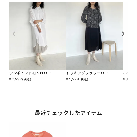
ワンポイント袖ＳＨＯＰ
ドッキングフラワーＯＰ
ホール
¥
2,937
¥
4,224
¥
3,795
(税込)
(税込)
最近チェックしたアイテム