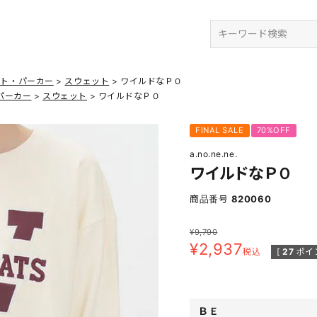
検索
ット・パーカー
スウェット
ワイルドなＰＯ
パーカー
スウェット
ワイルドなＰＯ
FINAL SALE
70%OFF
a.no.ne.ne.
ワイルドなＰＯ
商品番号
820060
¥
9,790
¥
2,937
税込
[
27
ポイ
ＢＥ