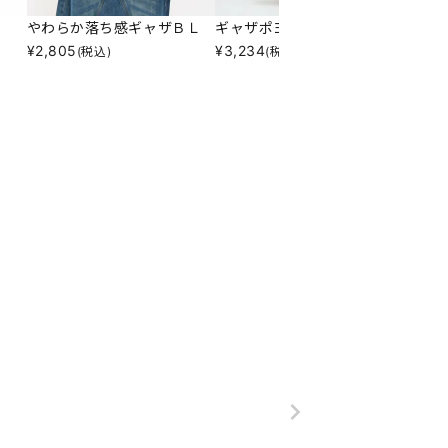
やわらか落ち感ギャザＢＬ
ギャザポヨンバルーンＳＫ
ひんや
¥
2,805
¥
3,234
¥
1,94
(税込)
(税込)