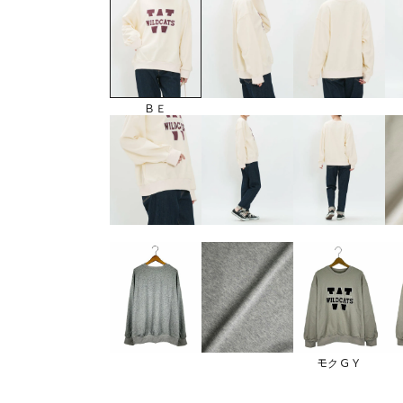
ＢＥ
モクＧＹ