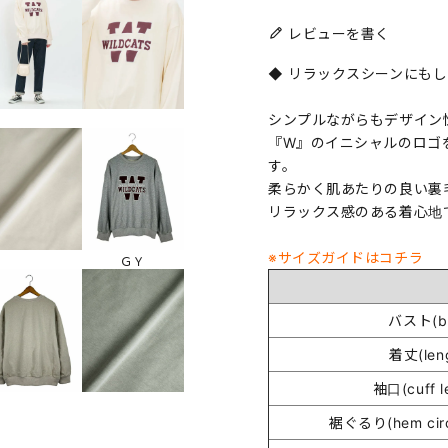
レビューを書く
◆ リラックスシーンにもし
シンプルながらもデザイン
『W』のイニシャルのロゴ
す。
柔らかく肌あたりの良い裏
リラックス感のある着心地
※サイズガイドはコチラ
ＧＹ
バスト(bu
着丈(len
袖口(cuff l
裾ぐるり(hem circ