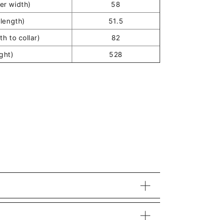
r width)
58
length)
51.5
h to collar)
82
ght)
528