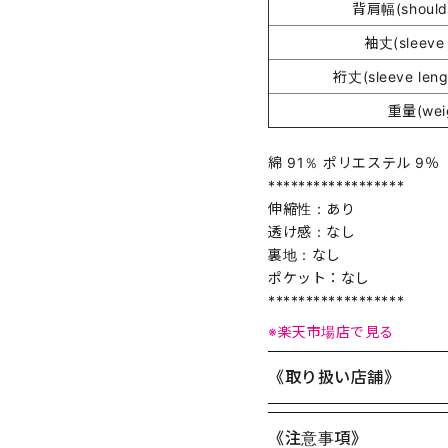
背肩幅(shoulde
袖丈(sleeve 
裄丈(sleeve lengt
重量(wei
綿 91％ ポリエステル 9％
******************
伸縮性：あり
透け感：なし
裏地：なし
ポケット：なし
******************
※楽天市場店で見る
《取り扱い店舗》
《注意事項》