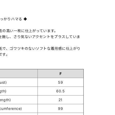
っかりハマる ◆
性の高い一枚に仕上がっています。
を施し、さり気ないアクセントをプラスしていま
毛で、ゴワツキのないソフトな着用感に仕上がり
です。
F
st)
59
gth)
60.5
ength)
21
umference)
99