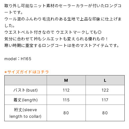
取り外し可能なニット素材のセーラーカラーが付いたロングコ
ートです。
ウール混のふんわり毛流れのある生地で上品な印象に仕上げま
した。
ウエストベルト付きなので ウエストマークしても◎
気分に合わせて衿もシルエットも変えられる優れもの！
寒い時期に重宝するロングコートは冬のマストアイテムです。
model：H165
※サイズガイドはコチラ
M
L
バスト(bust)
112
122
着丈(length)
115
117
裄丈(sleeve
80
80
length to collar)