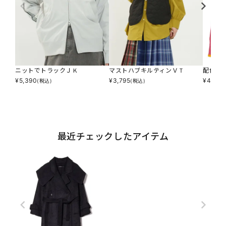
ニットでトラックＪＫ
マストハブキルティンＶＴ
配色ラ
¥
5,390
¥
3,795
¥
4,895
(税込)
(税込)
最近チェックしたアイテム