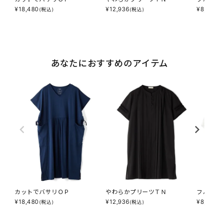
¥
18,480
¥
12,936
¥
8,316
(税込)
(税込)
あなたにおすすめのアイテム
カットでバサリＯＰ
やわらかプリーツＴＮ
フハク
¥
18,480
¥
12,936
¥
8,316
(税込)
(税込)