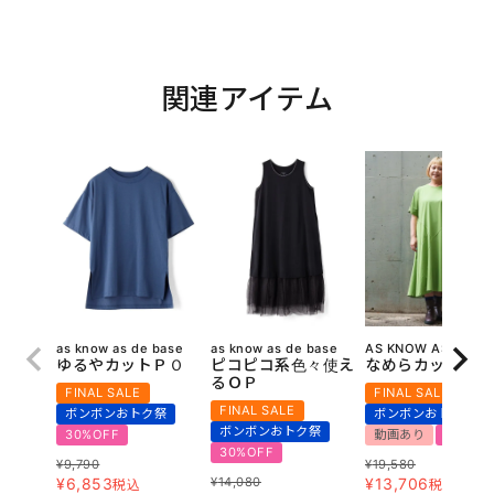
関連アイテム
as know as de base
as know as de base
AS KNOW AS olaca
ゆるやカットＰＯ
ピコピコ系色々使え
なめらカットＯＰ
るＯＰ
FINAL SALE
FINAL SALE
FINAL SALE
ボンボンおトク祭
ボンボンおトク祭
ボンボンおトク祭
30%OFF
動画あり
30%OF
30%OFF
¥
9,790
¥
19,580
¥
6,853
¥
14,080
¥
13,706
税込
税込