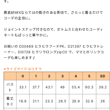
す。
異素材MIXならではの動きのある表情で、さらっと着るだけで
コーデの主役に。
ジョイントスナップ付きなので、ボトムスと合わせたコーディ
ネートもぱっっと華やかに。
お揃いの D30489 ヒラヒラフードPK、D21397 ヒラヒラトレ
ーナー、DI0728 ヒラリラロングzipCO で、ママとのリンクコ
ーデも楽しめます♪
※サイズガイドはコチラ
0
1
2
3
4
5
SD
バス
33.1
37.7
43.1
49
55.4
60.3
39.2
ト
着丈
18.6
21.1
23.3
26.5
29.9
32.6
26
ＢＣ