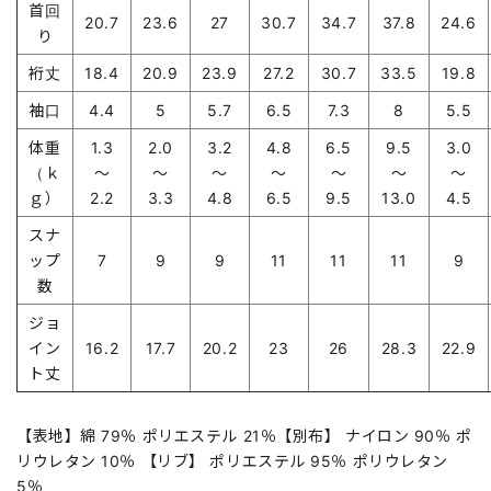
首回
20.7
23.6
27
30.7
34.7
37.8
24.6
り
裄丈
18.4
20.9
23.9
27.2
30.7
33.5
19.8
袖口
4.4
5
5.7
6.5
7.3
8
5.5
体重
1.3
2.0
3.2
4.8
6.5
9.5
3.0
（ｋ
～
～
～
～
～
～
～
ｇ）
2.2
3.3
4.8
6.5
9.5
13.0
4.5
スナ
ップ
7
9
9
11
11
11
9
数
ジョ
イン
16.2
17.7
20.2
23
26
28.3
22.9
ト丈
【表地】綿 79％ ポリエステル 21％【別布】 ナイロン 90％ ポ
リウレタン 10％ 【リブ】 ポリエステル 95％ ポリウレタン
5％