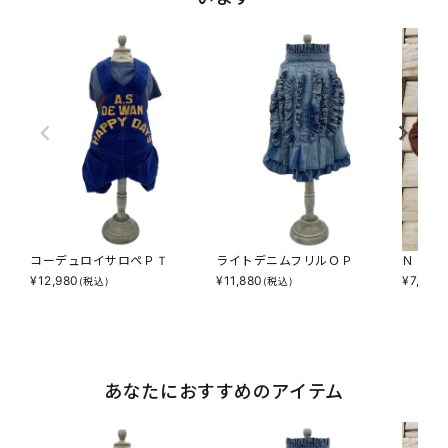
コーデュロイサロペＰＴ
ライトデニムフリルＯＰ
ＮＡＳ
¥
12,980
¥
11,880
¥
7,590
(税込)
(税込)
あなたにおすすめのアイテム