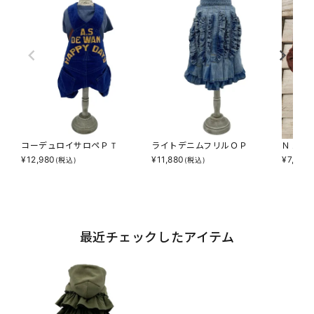
コーデュロイサロペＰＴ
ライトデニムフリルＯＰ
ＮＡＳ
¥
12,980
¥
11,880
¥
7,590
(税込)
(税込)
最近チェックしたアイテム