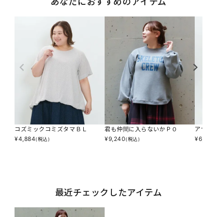
あなたにおすすめのアイテム
コズミックコミズタマＢＬ
君も仲間に入らないかＰＯ
アサシ
¥
4,884
¥
9,240
¥
6,237
(税込)
(税込)
最近チェックしたアイテム