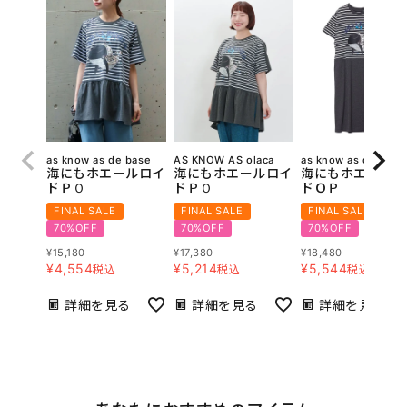
as know as de base
AS KNOW AS olaca
as know as de base
海にもホエールロイ
海にもホエールロイ
海にもホエールロ
ドＰＯ
ドＰＯ
ドＯＰ
FINAL SALE
FINAL SALE
FINAL SALE
70%OFF
70%OFF
70%OFF
¥
15,180
¥
17,380
¥
18,480
¥
4,554
¥
5,214
¥
5,544
税込
税込
税込
詳細を見る
詳細を見る
詳細を見る