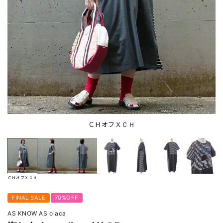
ＣＨオフＸＣＨ
ＣＨオフＸＣＨ
FINAL SALE
70%OFF
AS KNOW AS olaca