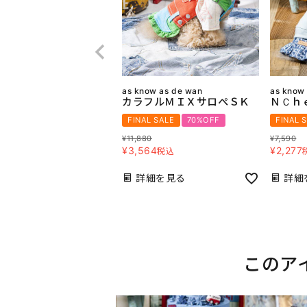
as know as de wan
as know
カラフルＭＩＸサロぺＳＫ
ＮＣｈ
FINAL SALE
70%OFF
FINAL 
¥
11,880
¥
7,590
¥
3,564
¥
2,277
税込
詳細を見る
詳細
このア