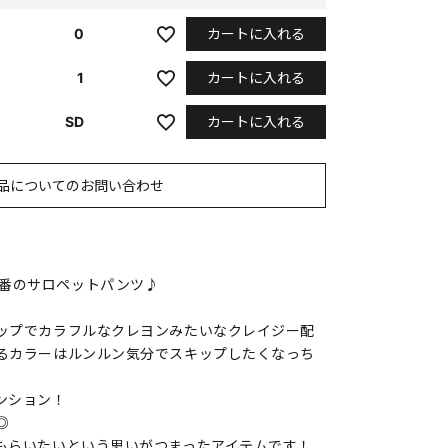
カートに入れる
0
カートに入れる
1
カートに入れる
SD
品についてのお問い合わせ
nの大定番のサロペットパンツ♪
ップでカラフルなクレヨンみたいなクレイジー配
るカラーはルンルン気分でスキップしたくなっち
ンション！
◎
もらいたいという思いがつまったアイテムです！