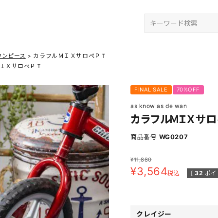
検索
ワンピース
カラフルＭＩＸサロぺＰＴ
ＩＸサロぺＰＴ
FINAL SALE
70%OFF
as know as de wan
カラフルＭＩＸサ
商品番号
WG0207
¥
11,880
¥
3,564
税込
[
32
ポイ
クレイジー