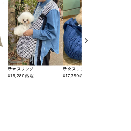
新☆スリング
新☆スリング
Ｎさく
¥
16,280
¥
17,380
¥
8,69
(税込)
(税込)