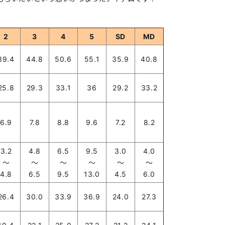
2
3
4
5
SD
MD
39.4
44.8
50.6
55.1
35.9
40.8
25.8
29.3
33.1
36
29.2
33.2
6.9
7.8
8.8
9.6
7.2
8.2
3.2
4.8
6.5
9.5
3.0
4.0
～
～
～
～
～
～
4.8
6.5
9.5
13.0
4.5
6.0
26.4
30.0
33.9
36.9
24.0
27.3