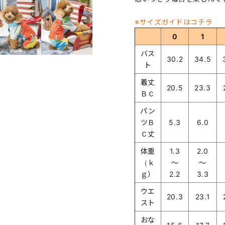
※サイズガイドはコチラ
0
1
バス
30.2
34.5
ト
着丈
20.5
23.3
ＢＣ
パン
ツＢ
5.3
6.0
Ｃ丈
体重
1.3
2.0
（ｋ
～
～
ｇ）
2.2
3.3
ウエ
20.3
23.1
スト
おな