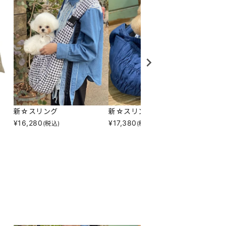
新☆スリング
新☆スリング
Ｎさく
¥
16,280
¥
17,380
¥
8,69
(税込)
(税込)