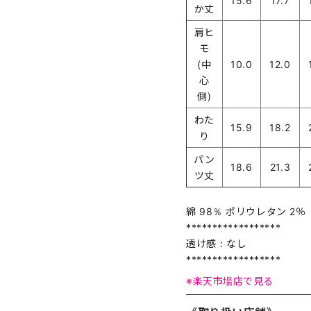
15.6
17.7
か丈
肩ヒ
モ
(中
10.0
12.0
心
側)
わた
15.9
18.2
り
パン
18.6
21.3
ツ丈
綿 98％ ポリウレタン 2％
******************
透け感：なし
******************
※楽天市場店で見る