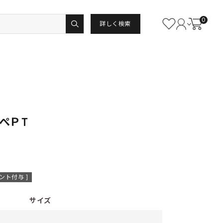
0
詳しく検索
ロぺＰＴ
ント付与 ]
サイズ