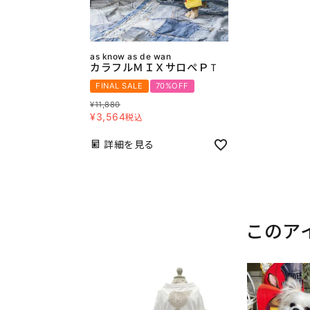
as know as de wan
カラフルＭＩＸサロぺＰＴ
FINAL SALE
70%OFF
¥
11,880
¥
3,564
税込
詳細を見る
このア