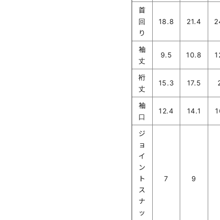
首
回
18.8
21.4
2
り
袖
9.5
10.8
1
丈
裄
15.3
17.5
丈
袖
12.4
14.1
1
口
ジ
ョ
イ
ン
ト
7
9
ス
ナ
ッ