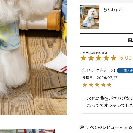
残りわずか
商
5.00
たびすけ
3
購入
投稿日
2026/07/17
水色に黄色がさりげな
わっててオシャレでし
すべてのレビューを見る