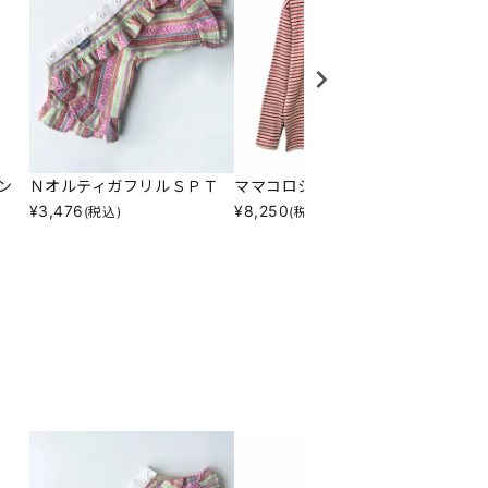
ン
ＮオルティガフリルＳＰＴ
ママコロシンプルロンＴ
Ｎヒラ
¥
3,476
¥
8,250
¥
11,8
(税込)
(税込)