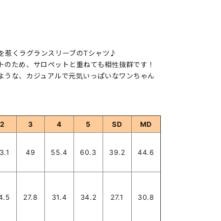
トが目を惹くラグランスリーブのTシャツ♪
トのため、サロペットと重ねても相性抜群です！
ような、カジュアルで元気いっぱいなワンちゃん
2
3
4
5
SD
MD
3.1
49
55.4
60.3
39.2
44.6
4.5
27.8
31.4
34.2
27.1
30.8