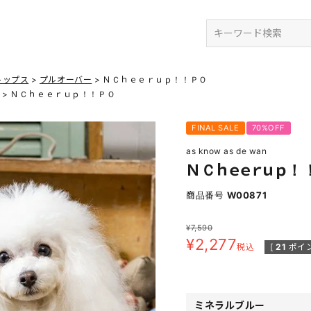
検索
トップス
プルオーバー
ＮＣｈｅｅｒｕｐ！！ＰＯ
ＮＣｈｅｅｒｕｐ！！ＰＯ
FINAL SALE
70%OFF
as know as de wan
ＮＣｈｅｅｒｕｐ！
商品番号
W00871
¥
7,590
¥
2,277
税込
[
21
ポイン
ミネラルブルー