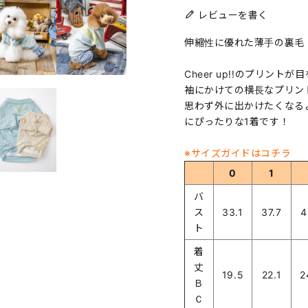
レビューを書く
伸縮性に優れた薄手の裏毛
Cheer up!!のプリン
袖にかけての横長なプリン
思わず外に出かけたくなる
にぴったりな1着です！
※サイズガイドはコチラ
0
1
バ
ス
33.1
37.7
4
ト
着
丈
19.5
22.1
2
Ｂ
Ｃ