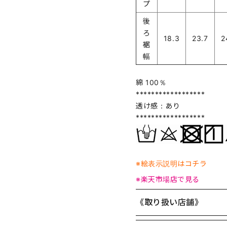
プ
後
ろ
18.3
23.7
2
裾
幅
綿 100％
******************
透け感：あり
******************
※絵表示説明はコチラ
※楽天市場店で見る
《取り扱い店舗》