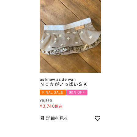
as know as de wan
ＮＣ☆がいっぱいＳＫ
FINAL SALE
60% OFF
¥
9,350
¥
3,740
税込
詳細を見る