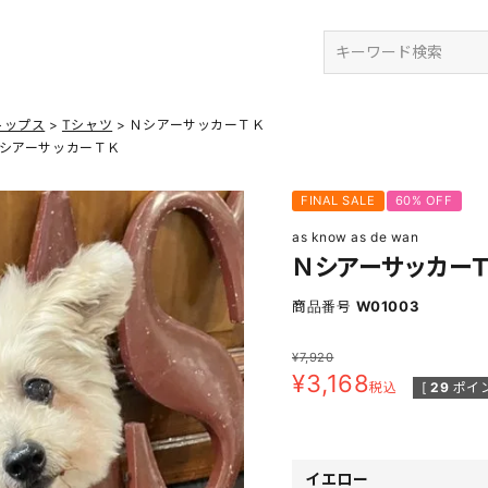
検索
トップス
Tシャツ
ＮシアーサッカーＴＫ
シアーサッカーＴＫ
FINAL SALE
60% OFF
as know as de wan
Ｎシアーサッカー
商品番号
W01003
¥
7,920
¥
3,168
税込
[
29
ポイン
イエロー