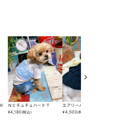
Ｋ
ＮＣチュチュハートＴ
エアリーバルーンＯＰ
Ｎチロ
¥
4,180
¥
4,500
¥
6,05
(税込)
(税込)