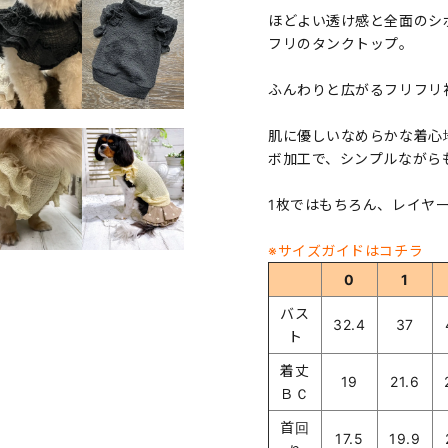
ほどよい透け感と全面のシ
フリのタンクトップ。
ふんわりと広がるフリフリ
肌に優しいなめらかな着心
ボ加工で、シンプルながら
1枚ではもちろん、レイヤ
※サイズガイドはコチラ
0
1
バス
32.4
37
ト
着丈
19
21.6
ＢＣ
首回
17.5
19.9