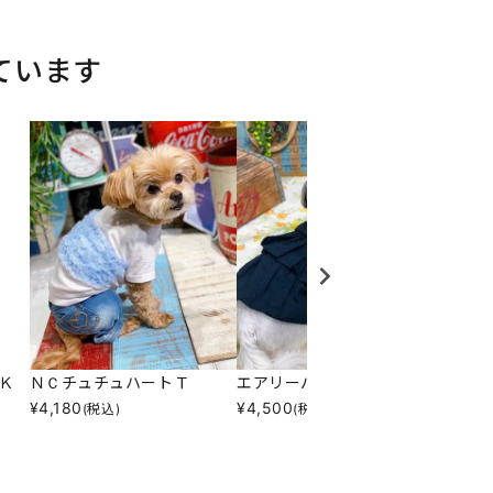
ています
Ｋ
ＮＣチュチュハートＴ
エアリーバルーンＯＰ
Ｎチロ
¥
4,180
¥
4,500
¥
6,05
(税込)
(税込)