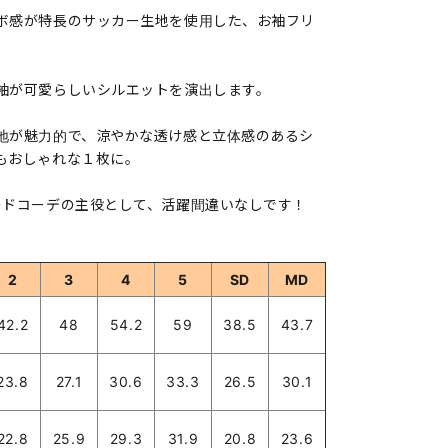
ボ感が特長のサッカー生地を使用した、お袖フリ
袖が可愛らしいシルエットを演出します。
地が魅力的で、涼やかな透け感と立体感のあるシ
もおしゃれな１枚に。
ードコーデの主役として、活躍間違いなしです！
2
3
4
5
SD
MD
42.2
48
54.2
59
38.5
43.7
23.8
27.1
30.6
33.3
26.5
30.1
22.8
25.9
29.3
31.9
20.8
23.6